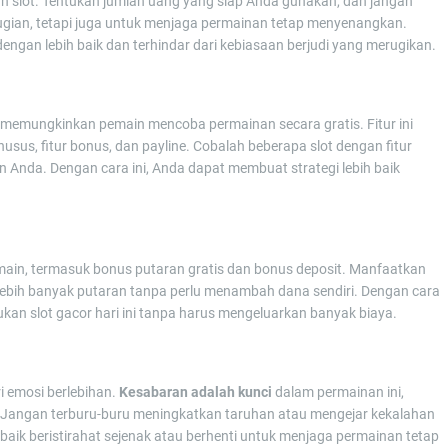
 slot. Tentukan jumlah uang yang siap Anda gunakan, dan jangan
rugian, tetapi juga untuk menjaga permainan tetap menyenangkan.
ngan lebih baik dan terhindar dari kebiasaan berjudi yang merugikan.
memungkinkan pemain mencoba permainan secara gratis. Fitur ini
sus, fitur bonus, dan payline. Cobalah beberapa slot dengan fitur
Anda. Dengan cara ini, Anda dapat membuat strategi lebih baik
ain, termasuk bonus putaran gratis dan bonus deposit. Manfaatkan
ebih banyak putaran tanpa perlu menambah dana sendiri. Dengan cara
an slot gacor hari ini tanpa harus mengeluarkan banyak biaya.
i emosi berlebihan.
Kesabaran adalah kunci
dalam permainan ini,
. Jangan terburu-buru meningkatkan taruhan atau mengejar kekalahan
 baik beristirahat sejenak atau berhenti untuk menjaga permainan tetap