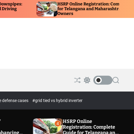
HSRP Online Registration: Complete Guide
for Telangana and Maharashtra Vehicle
Owners
S
S
S
h
w
e
u
i
a
ff
t
r
e defense cases
#grid tied vs hybrid inverter
l
c
c
e
h
h
c
o
W
HSRP Online
l
4
Registration: Complete
o
nhancing
Guide for Telangana and
r