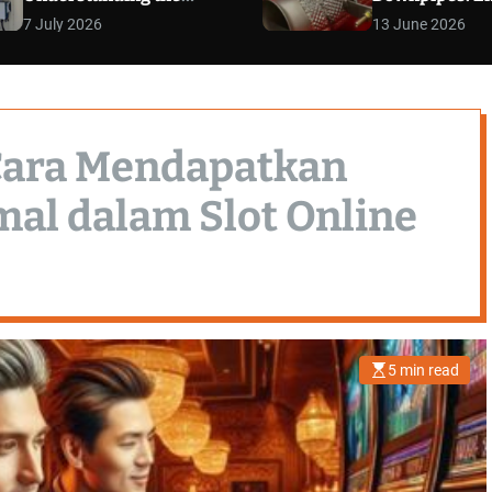
Differences
Power, Sound,
7 July 2026
13 June 2026
Driving Exper
: Cara Mendapatkan
l dalam Slot Online
5 min read
E
s
t
i
m
a
t
e