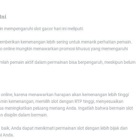
Ini
in mempengaruhi slot gacor hari ini meliputi:
g memberikan kemenangan lebih sering untuk menarik perhatian pemain.
sino online mungkin menawarkan promosi khusus yang memengaruhi
mlah pemain aktif dalam permainan bisa berpengaruh, meskipun belum
 online, karena menawarkan harapan akan kemenangan lebih tinggi
jamin kemenangan, memilih slot dengan RTP tinggi, menyesuaikan
 bisa meningkatkan peluang menang Anda. Ingatlah bahwa bermain slot
n disiplin dalam bermain.
aik, Anda dapat menikmati permainan slot dengan lebih bijak dan
i Anda.