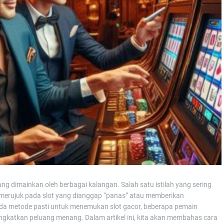
d
r
e
a
d
t
i
m
e
ang dimainkan oleh berbagai kalangan. Salah satu istilah yang sering
 merujuk pada slot yang dianggap “panas” atau memberikan
ada metode pasti untuk menemukan slot gacor, beberapa pemain
ingkatkan peluang menang. Dalam artikel ini, kita akan membahas cara