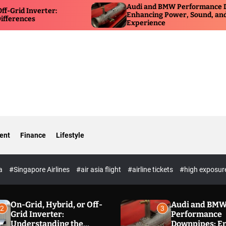
Audi and BMW Performance Downpipes:
Enhancing Power, Sound, and Driving
Experience
ent
Finance
Lifestyle
ia
#Singapore Airlines
#air asia flight
#airline tickets
#high exposur
On-Grid, Hybrid, or Off-
Audi and BM
2
3
Grid Inverter:
Performance
Understanding the
Downpipes: E