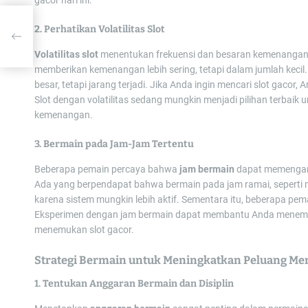
2. Perhatikan Volatilitas Slot
o
Volatilitas slot
menentukan frekuensi dan besaran kemenangan y
memberikan kemenangan lebih sering, tetapi dalam jumlah kecil. 
besar, tetapi jarang terjadi. Jika Anda ingin mencari slot gacor
Slot dengan volatilitas sedang mungkin menjadi pilihan terbaik 
kemenangan.
3. Bermain pada Jam-Jam Tertentu
Beberapa pemain percaya bahwa
jam bermain
dapat memengaruh
Ada yang berpendapat bahwa bermain pada jam ramai, seperti ma
karena sistem mungkin lebih aktif. Sementara itu, beberapa pem
Eksperimen dengan jam bermain dapat membantu Anda menemu
menemukan slot gacor.
Strategi Bermain untuk Meningkatkan Peluang M
1. Tentukan Anggaran Bermain dan Disiplin