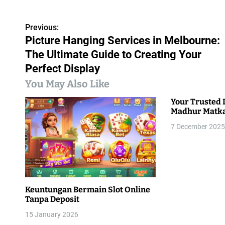
Previous:
P
Picture Hanging Services in Melbourne:
o
The Ultimate Guide to Creating Your
s
Perfect Display
You May Also Like
t
Your Trusted D
n
Madhur Matka
a
7 December 202
v
i
g
Keuntungan Bermain Slot Online
Tanpa Deposit
a
15 January 2026
t